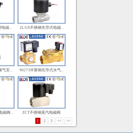
磁...
2L/US不锈钢先导式电磁...
气安...
9027/DF黄铜先导式水气...
磁阀...
ZCT不锈钢蒸汽电磁阀
1
2
3
<<
>>