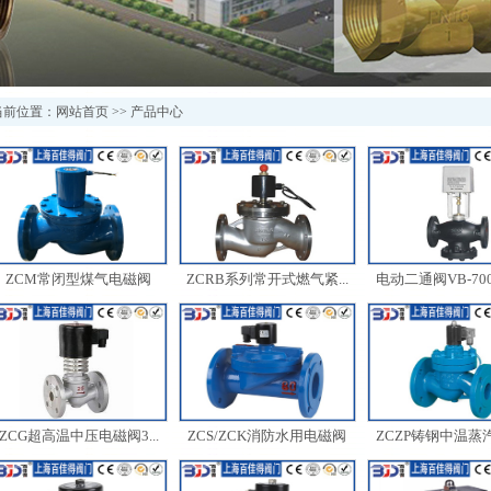
当前位置：
网站首页
>>
产品中心
ZCM常闭型煤气电磁阀
ZCRB系列常开式燃气紧...
电动二通阀VB-7000/
ZCG超高温中压电磁阀3...
ZCS/ZCK消防水用电磁阀
ZCZP铸钢中温蒸汽